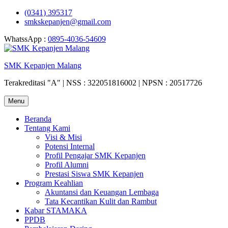
Skip
(0341) 395317
to
smkskepanjen@gmail.com
content
WhatssApp :
0895-4036-54609
SMK Kepanjen Malang
Terakreditasi "A" | NSS : 322051816002 | NPSN : 20517726
Menu
Beranda
Tentang Kami
Visi & Misi
Potensi Internal
Profil Pengajar SMK Kepanjen
Profil Alumni
Prestasi Siswa SMK Kepanjen
Program Keahlian
Akuntansi dan Keuangan Lembaga
Tata Kecantikan Kulit dan Rambut
Kabar STAMAKA
PPDB