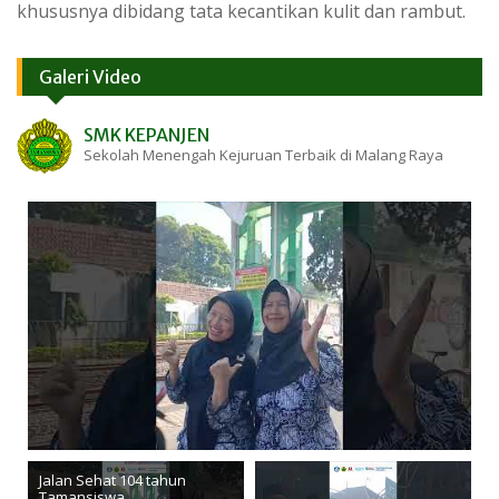
khususnya dibidang tata kecantikan kulit dan rambut.
Galeri Video
SMK KEPANJEN
Sekolah Menengah Kejuruan Terbaik di Malang Raya
Jalan Sehat 104 tahun
Tamansiswa