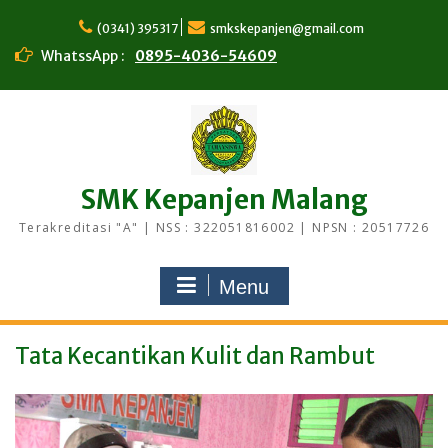
Skip
to
(0341) 395317
smkskepanjen@gmail.com
content
WhatssApp :
0895-4036-54609
SMK Kepanjen Malang
Terakreditasi "A" | NSS : 322051816002 | NPSN : 20517726
Menu
Tata Kecantikan Kulit dan Rambut