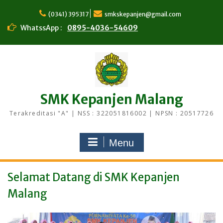
Skip
to
(0341) 395317
smkskepanjen@gmail.com
content
WhatssApp :
0895-4036-54609
SMK Kepanjen Malang
Terakreditasi "A" | NSS : 322051816002 | NPSN : 20517726
Menu
Selamat Datang di SMK Kepanjen
Malang