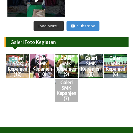
Load More...
Subscribe
Galeri Foto Kegiatan
Galeri
Galeri
Galeri
Galeri
Galeri
SMK
SMK
SMK
SMK
SMK
Kepanjen
Kepanjen
Kepanjen
Kepanjen
Kepanjen
(12)
(10)
(9)
(8)
(6)
Galeri
SMK
Kepanjen
(7)